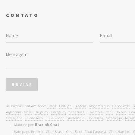
CONTATO
© Brazink Chat Amizades
Brasil
-
Portugal
-
Angola
-
Moçambique
-
Cabo Verde
-
S
Argentina
-
Chile
-
Uruguay
-
Paraguay
-
Venezuela
-
Colombia
-
Perú
-
Bolivia
-
Ecu
Costa Rica
-
Puerto Rico
-
El Salvador
-
Guatemala
-
Honduras
-
Nicaragua
-
Repúb
Mantido por:
Brazink Chat
Bate-papo Brazink
-
Chat Brasil
-
Chat Sexo
-
Chat Paquera
-
Chat Namoro
-
C