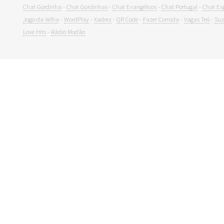
Chat Gordinha
-
Chat Gordinhas
-
Chat Evangélicos
-
Chat Portugal
-
Chat Es
Jogo da Velha
-
WordPlay
-
Xadrez
-
QR Code
-
Fazer Comida
-
Vagas Teó
-
Sua
Love Hits
-
Rádio Modão