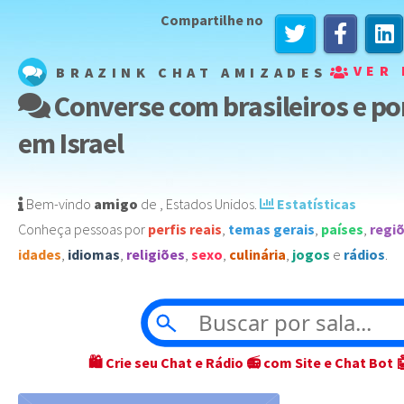
Compartilhe no
VER 
BRAZINK CHAT AMIZADES
Converse com brasileiros e p
em Israel
Bem-vindo
amigo
de
,
Estados Unidos
️.
Estatísticas
Conheça pessoas por
perfis reais
,
temas gerais
,
países
,
regi
idades
,
idiomas
,
religiões
,
sexo
,
culinária
,
jogos
e
rádios
.
🛍 Crie seu Chat e Rádio 📻 com Site e Chat Bot 