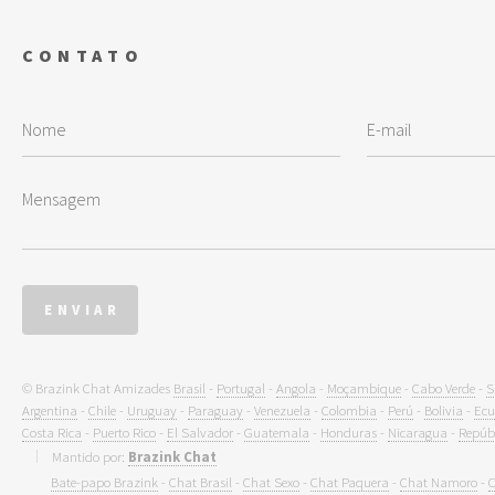
CONTATO
© Brazink Chat Amizades
Brasil
-
Portugal
-
Angola
-
Moçambique
-
Cabo Verde
-
S
Argentina
-
Chile
-
Uruguay
-
Paraguay
-
Venezuela
-
Colombia
-
Perú
-
Bolivia
-
Ecu
Costa Rica
-
Puerto Rico
-
El Salvador
-
Guatemala
-
Honduras
-
Nicaragua
-
Repúb
Mantido por:
Brazink Chat
Bate-papo Brazink
-
Chat Brasil
-
Chat Sexo
-
Chat Paquera
-
Chat Namoro
-
C