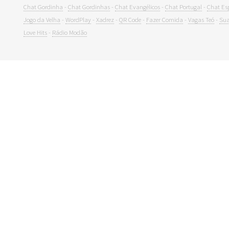
Chat Gordinha
-
Chat Gordinhas
-
Chat Evangélicos
-
Chat Portugal
-
Chat Es
Jogo da Velha
-
WordPlay
-
Xadrez
-
QR Code
-
Fazer Comida
-
Vagas Teó
-
Sua
Love Hits
-
Rádio Modão