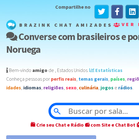
Compartilhe no
VER 
BRAZINK CHAT AMIZADES
Converse com brasileiros e p
Noruega
Bem-vindo
amigo
de
,
Estados Unidos
️.
Estatísticas
Conheça pessoas por
perfis reais
,
temas gerais
,
países
,
regi
idades
,
idiomas
,
religiões
,
sexo
,
culinária
,
jogos
e
rádios
.
🛍 Crie seu Chat e Rádio 📻 com Site e Chat Bot 