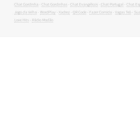
Chat Gordinha
-
Chat Gordinhas
-
Chat Evangélicos
-
Chat Portugal
-
Chat Es
Jogo da Velha
-
WordPlay
-
Xadrez
-
QR Code
-
Fazer Comida
-
Vagas Teó
-
Sua
Love Hits
-
Rádio Modão