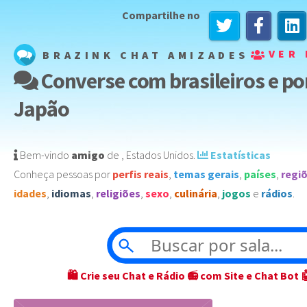
Compartilhe no
VER 
BRAZINK CHAT AMIZADES
Converse com brasileiros e p
Japão
Bem-vindo
amigo
de
,
Estados Unidos
️.
Estatísticas
Conheça pessoas por
perfis reais
,
temas gerais
,
países
,
regi
idades
,
idiomas
,
religiões
,
sexo
,
culinária
,
jogos
e
rádios
.
🛍 Crie seu Chat e Rádio 📻 com Site e Chat Bot 