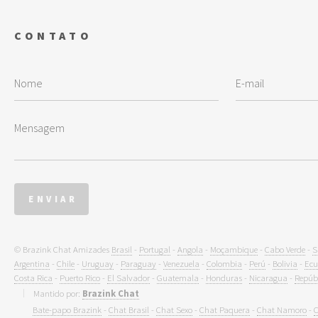
CONTATO
© Brazink Chat Amizades
Brasil
-
Portugal
-
Angola
-
Moçambique
-
Cabo Verde
-
S
Argentina
-
Chile
-
Uruguay
-
Paraguay
-
Venezuela
-
Colombia
-
Perú
-
Bolivia
-
Ecu
Costa Rica
-
Puerto Rico
-
El Salvador
-
Guatemala
-
Honduras
-
Nicaragua
-
Repúb
Mantido por:
Brazink Chat
Bate-papo Brazink
-
Chat Brasil
-
Chat Sexo
-
Chat Paquera
-
Chat Namoro
-
C