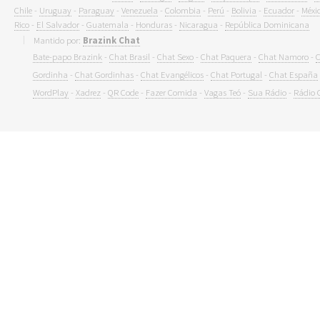
Chile
-
Uruguay
-
Paraguay
-
Venezuela
-
Colombia
-
Perú
-
Bolivia
-
Ecuador
-
Méxi
Rico
-
El Salvador
-
Guatemala
-
Honduras
-
Nicaragua
-
República Dominicana
Mantido por:
Brazink Chat
Bate-papo Brazink
-
Chat Brasil
-
Chat Sexo
-
Chat Paquera
-
Chat Namoro
-
C
Gordinha
-
Chat Gordinhas
-
Chat Evangélicos
-
Chat Portugal
-
Chat España
WordPlay
-
Xadrez
-
QR Code
-
Fazer Comida
-
Vagas Teó
-
Sua Rádio
-
Rádio 