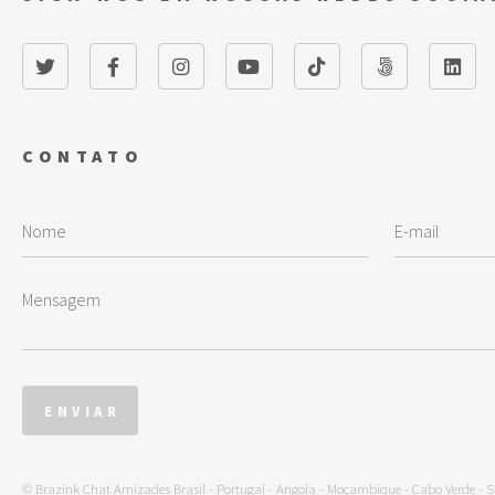
CONTATO
© Brazink Chat Amizades
Brasil
-
Portugal
-
Angola
-
Moçambique
-
Cabo Verde
-
S