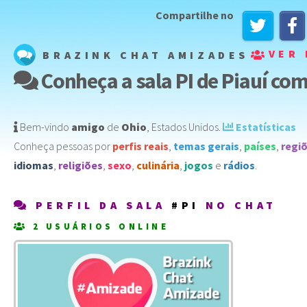
Compartilhe no
VER 
BRAZINK CHAT AMIZADES
Conheça a sala PI de Piauí com
Bem-vindo
amigo
de
Ohio
,
Estados Unidos
️.
Estatísticas
Conheça pessoas por
perfis reais
,
temas gerais
,
países
,
regi
idiomas
,
religiões
,
sexo
,
culinária
,
jogos
e
rádios
.
PERFIL DA SALA
#PI
NO CHAT
2 USUÁRIOS ONLINE