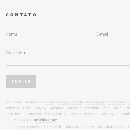
CONTATO
© Brazink Chat Amizades
Brasil
-
Portugal
-
Angola
-
Moçambique
-
Cabo Verde
-
S
Argentina
-
Chile
-
Uruguay
-
Paraguay
-
Venezuela
-
Colombia
-
Perú
-
Bolivia
-
Ecu
Costa Rica
-
Puerto Rico
-
El Salvador
-
Guatemala
-
Honduras
-
Nicaragua
-
Repúb
Mantido por:
Brazink Chat
Bate-papo Brazink
-
Chat Brasil
-
Chat Sexo
-
Chat Paquera
-
Chat Namoro
-
C