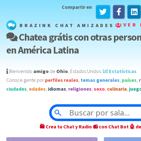
Compartir en
VER 
BRAZINK CHAT AMIZADES
Chatea grátis con otras person
en América Latina
Bienvenido
amigo
de
Ohio
,
Estados Unidos
️.
Estatísticas
Conoce gente por
perfiles reales
,
temas generales
,
países
,
ciudades
,
edades
,
idiomas
,
religiones
,
sexo
,
culinaria
,
jueg
🛍 Crea tu Chat y Radio 📻 con Chat Bot 🤖 d