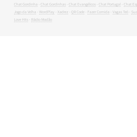
Chat Gordinha
-
Chat Gordinhas
-
Chat Evangélicos
-
Chat Portugal
-
Chat Es
Jogo da Velha
-
WordPlay
-
Xadrez
-
QR Code
-
Fazer Comida
-
Vagas Teó
-
Sua
Love Hits
-
Rádio Modão