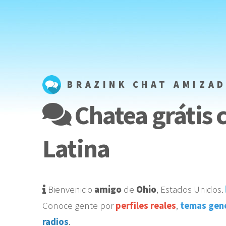
BRAZINK CHAT AMIZA
Chatea grátis 
Latina
Bienvenido
amigo
de
Ohio
,
Estados Unidos
️.
Conoce gente por
perfiles reales
,
temas gen
radios
.