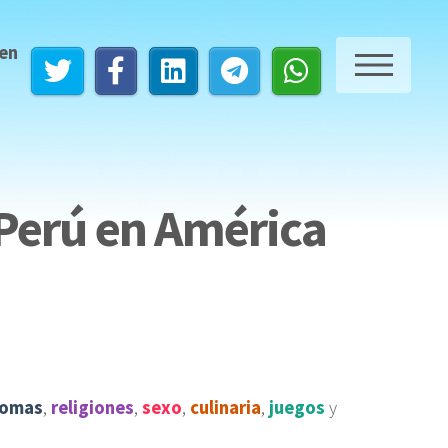
 en
ME
 Perú en América
iomas
,
religiones
,
sexo
,
culinaria
,
juegos
y