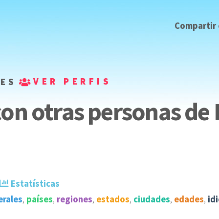
Compartir
VER PERFIS
DES
con otras personas de
Estatísticas
erales
,
países
,
regiones
,
estados
,
ciudades
,
edades
,
id